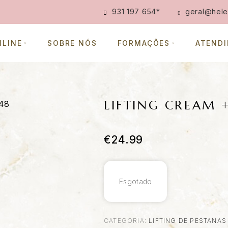
931 197 654
*
geral@hele
NLINE
SOBRE NÓS
FORMAÇÕES
ATEND
LIFTING CREAM 
€
24.99
Esgotado
CATEGORIA:
LIFTING DE PESTANA