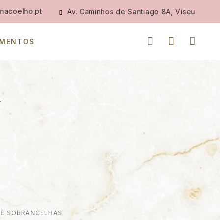
nacoelho.pt
Av. Caminhos de Santiago 8A, Viseu
IMENTOS
+
S E SOBRANCELHAS