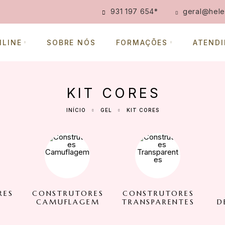
931 197 654
*
geral@hele
NLINE
SOBRE NÓS
FORMAÇÕES
ATEND
KIT CORES
INÍCIO
GEL
KIT CORES
RES
CONSTRUTORES
CONSTRUTORES
/
CAMUFLAGEM
TRANSPARENTES
D