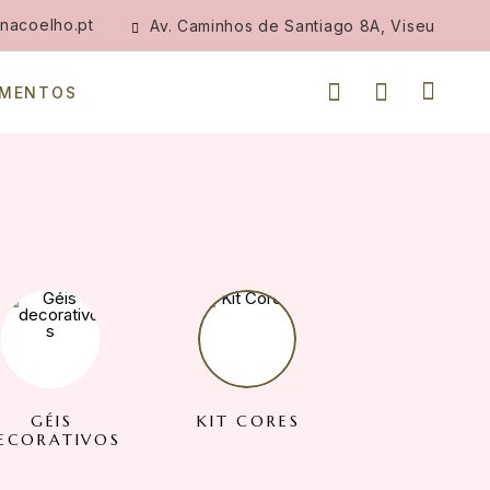
nacoelho.pt
Av. Caminhos de Santiago 8A, Viseu
IMENTOS
GÉIS
KIT CORES
KITS ROY
ECORATIVOS