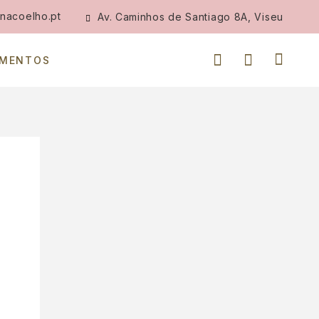
nacoelho.pt
Av. Caminhos de Santiago 8A, Viseu
IMENTOS