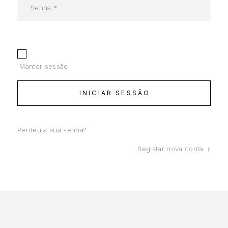
Manter sessão
INICIAR SESSÃO
Perdeu a sua senha?
Registar nova conta