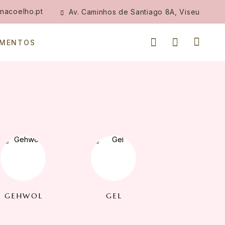
nacoelho.pt
Av. Caminhos de Santiago 8A, Viseu
IMENTOS
GEHWOL
GEL
MY LAMINAT