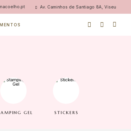
nacoelho.pt
Av. Caminhos de Santiago 8A, Viseu
IMENTOS
TAMPING GEL
STICKERS