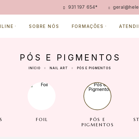
931 197 654
*
geral@hele
NLINE
SOBRE NÓS
FORMAÇÕES
ATEND
PÓS E PIGMENTOS
INÍCIO
NAIL ART
PÓS E PIGMENTOS
S
FOIL
PÓS E
S
PIGMENTOS