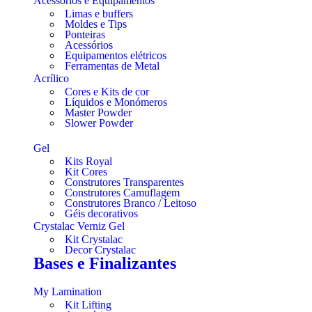
Acessórios e Equipamentos
Limas e buffers
Moldes e Tips
Ponteiras
Acessórios
Equipamentos elétricos
Ferramentas de Metal
Acrílico
Cores e Kits de cor
Líquidos e Monómeros
Master Powder
Slower Powder
Gel
Kits Royal
Kit Cores
Construtores Transparentes
Construtores Camuflagem
Construtores Branco / Leitoso
Géis decorativos
Crystalac Verniz Gel
Kit Crystalac
Decor Crystalac
Bases e Finalizantes
My Lamination
Kit Lifting