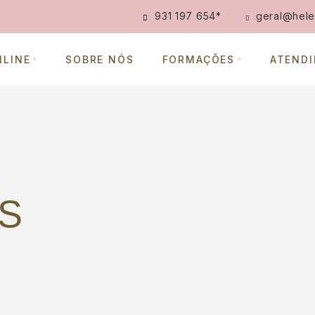
931 197 654
*
geral@hele
NLINE
SOBRE NÓS
FORMAÇÕES
ATEND
S
E