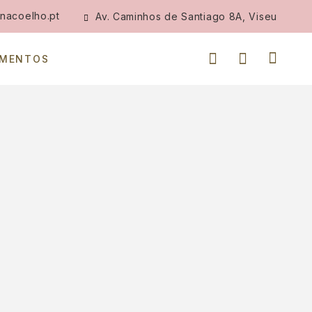
nacoelho.pt
Av. Caminhos de Santiago 8A, Viseu
IMENTOS