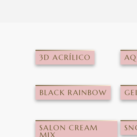
3D ACRÍLICO
AQ
BLACK RAINBOW
GE
SALON CREAM
SN
MIX