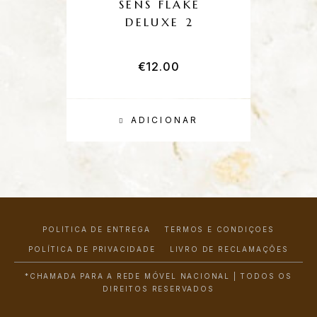
SENS FLAKE
P
DELUXE 2
€
12.00
ADICIONAR
POLÍTICA DE ENTREGA
TERMOS E CONDIÇÕES
POLÍTICA DE PRIVACIDADE
LIVRO DE RECLAMAÇÕES
*CHAMADA PARA A REDE MÓVEL NACIONAL | TODOS OS
DIREITOS RESERVADOS