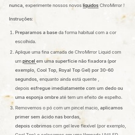
nunca,
experimente nossos novos
líquidos
ChroMirror !
Instruções:
Preparamos a base
da forma habitual com a cor
escolhida.
Aplique uma fina camada de ChroMirror Liquid com
um
pincel
em uma superfície não fixadora (por
exemplo, Cool Top, Royal Top Gel) por 30-60
segundos,
enquanto ainda está quente ,
depois
esfregue imediatamente com um dedo ou
uma esponja ombre
até tem um efeito de espelho.
Removemos o pó com um pincel macio,
aplicamos
primer sem ácido nas bordas,
depois
cobrimos
com gel leve flexível (por exemplo,
Cool Top) e colocamos em uma lâmpada UV/LED.