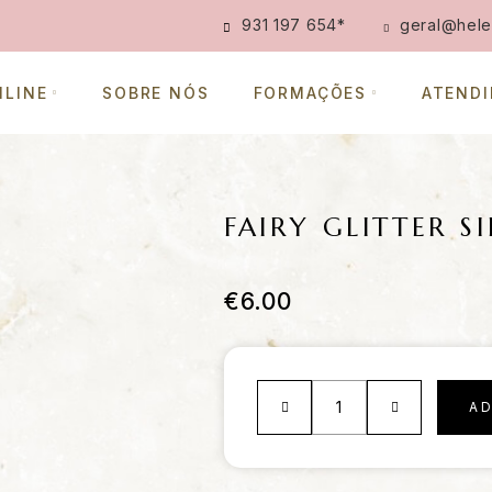
931 197 654
*
geral@hele
NLINE
SOBRE NÓS
FORMAÇÕES
ATEND
FAIRY GLITTER S
€
6.00
A