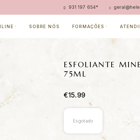
931 197 654
*
geral@hele
NLINE
SOBRE NÓS
FORMAÇÕES
ATEND
ESFOLIANTE MINE
75ML
€
15.99
Esgotado