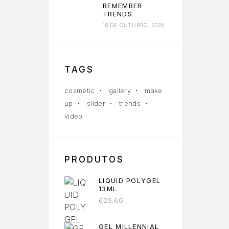
REMEMBER
TRENDS
18 DE OUTUBRO, 2020
TAGS
cosmetic
gallery
make
up
slider
trends
video
PRODUTOS
LIQUID POLYGEL
13ML
€
29.60
GEL MILLENNIAL