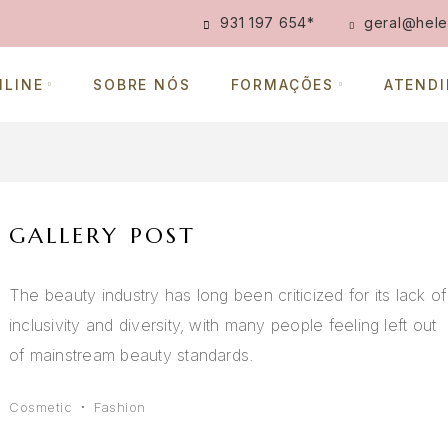
931 197 654
*
geral@hele
NLINE
SOBRE NÓS
FORMAÇÕES
ATEND
GALLERY POST
The beauty industry has long been criticized for its lack of
inclusivity and diversity, with many people feeling left out
of mainstream beauty standards.
Cosmetic
Fashion