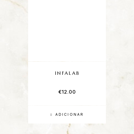
INFALAB
P
€
12.00
ADICIONAR