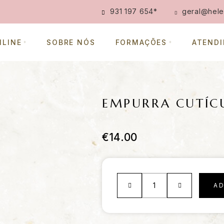
931 197 654
*
geral@hele
NLINE
SOBRE NÓS
FORMAÇÕES
ATEND
EMPURRA CUTÍC
€
14.00
A