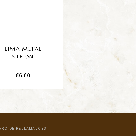
LIMA METAL
TESOURA CUTÍC
XTREME
GOLDEN
€
6.60
€
19.00
IVRO DE RECLAMAÇÕES