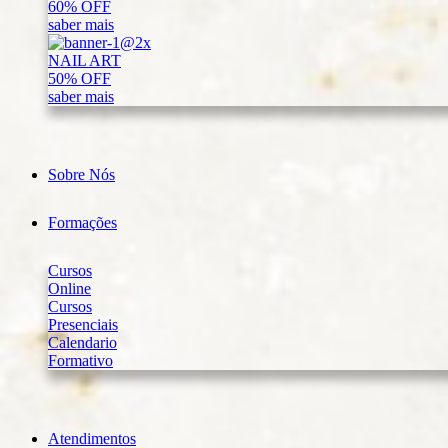
60% OFF
saber mais
NAIL ART
50% OFF
saber mais
Sobre Nós
Formações
Cursos
Online
Cursos
Presenciais
Calendario
Formativo
Atendimentos