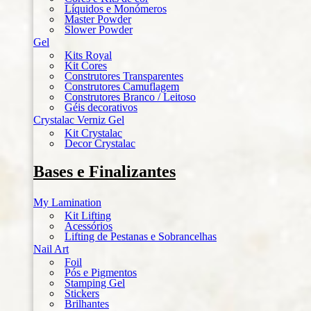
Líquidos e Monómeros
Master Powder
Slower Powder
Gel
Kits Royal
Kit Cores
Construtores Transparentes
Construtores Camuflagem
Construtores Branco / Leitoso
Géis decorativos
Crystalac Verniz Gel
Kit Crystalac
Decor Crystalac
Bases e Finalizantes
My Lamination
Kit Lifting
Acessórios
Lifting de Pestanas e Sobrancelhas
Nail Art
Foil
Pós e Pigmentos
Stamping Gel
Stickers
Brilhantes