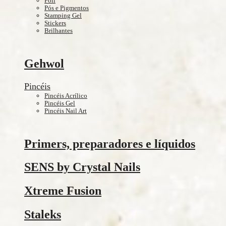
Foil
Pós e Pigmentos
Stamping Gel
Stickers
Brilhantes
Gehwol
Pincéis
Pincéis Acrílico
Pincéis Gel
Pincéis Nail Art
Primers, preparadores e líquidos
SENS by Crystal Nails
Xtreme Fusion
Staleks