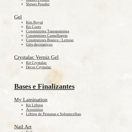
Slower Powder
Gel
Kits Royal
Kit Cores
Construtores Transparentes
Construtores Camuflagem
Construtores Branco / Leitoso
Géis decorativos
Crystalac Verniz Gel
Kit Crystalac
Decor Crystalac
Bases e Finalizantes
My Lamination
Kit Lifting
Acessórios
Lifting de Pestanas e Sobrancelhas
Nail Art