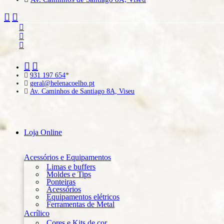
931 197 654
*
geral@helenacoelho.pt
Av. Caminhos de Santiago 8A, Viseu
Loja Online
Acessórios e Equipamentos
Limas e buffers
Moldes e Tips
Ponteiras
Acessórios
Equipamentos elétricos
Ferramentas de Metal
Acrílico
Cores e Kits de cor