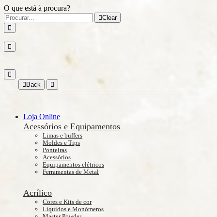
O que está à procura?
Clear
Back
Loja Online
Acessórios e Equipamentos
Limas e buffers
Moldes e Tips
Ponteiras
Acessórios
Equipamentos elétricos
Ferramentas de Metal
Acrílico
Cores e Kits de cor
Líquidos e Monómeros
Master Powder