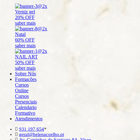
Verniz gel
20% OFF
saber mais
Natal
60% OFF
saber mais
NAIL ART
50% OFF
saber mais
Sobre Nós
Formações
Cursos
Online
Cursos
Presenciais
Calendario
Formativo
Atendimentos
931 197 654
*
geral@helenacoelho.pt
Av. Caminhos de Santiago 8A, Viseu