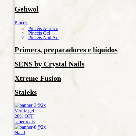
Gehwol
Pincéis
Pincéis Acrílico
Pincéis Gel
Pincéis Nail Art
Primers, preparadores e líquidos
SENS by Crystal Nails
Xtreme Fusion
Staleks
Verniz gel
20% OFF
saber mais
Natal