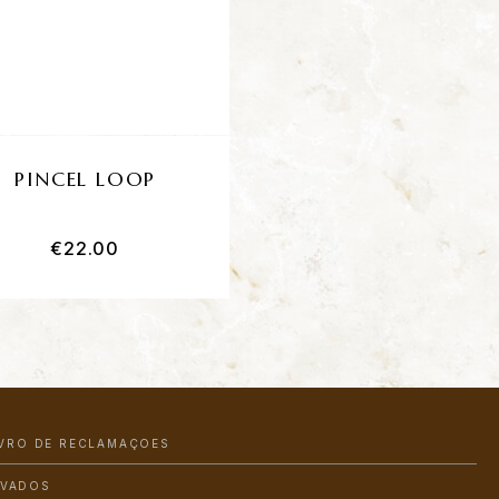
PINCEL LOOP
PINCEL NERO
MERLO 0
€
22.00
€
29.95
IVRO DE RECLAMAÇÕES
RVADOS