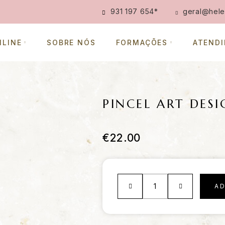
931 197 654
*
geral@hele
NLINE
SOBRE NÓS
FORMAÇÕES
ATEND
PINCEL ART DES
€
22.00
A