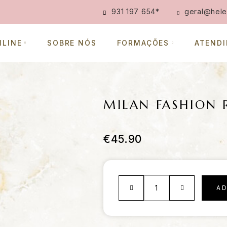
931 197 654
*
geral@hele
NLINE
SOBRE NÓS
FORMAÇÕES
ATEND
MILAN FASHION 
€
45.90
A