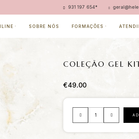
931 197 654
*
geral@hele
NLINE
SOBRE NÓS
FORMAÇÕES
ATEND
COLEÇÃO GEL K
€
49.00
A