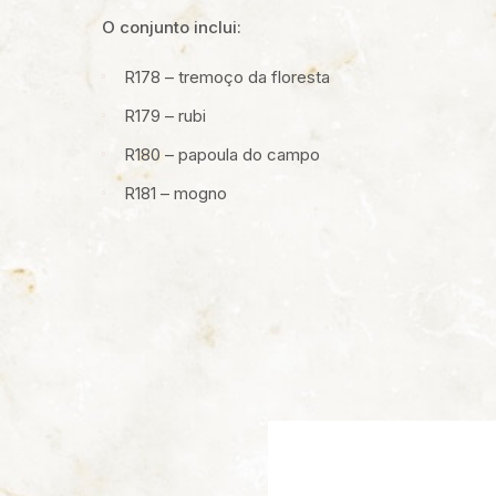
O conjunto inclui:
R178 – tremoço da floresta
R179 – rubi
R180 – papoula do campo
R181 – mogno