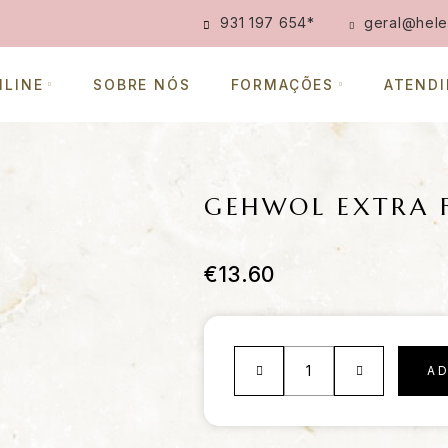
931 197 654
*
geral@hele
NLINE
SOBRE NÓS
FORMAÇÕES
ATEND
GEHWOL EXTRA 
€
13.60
A