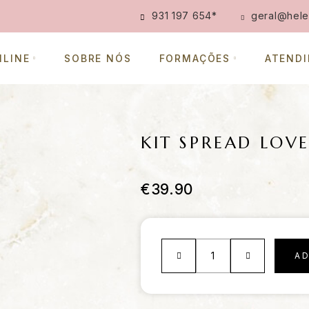
931 197 654
*
geral@hele
NLINE
SOBRE NÓS
FORMAÇÕES
ATEND
KIT SPREAD LOV
€
39.90
A