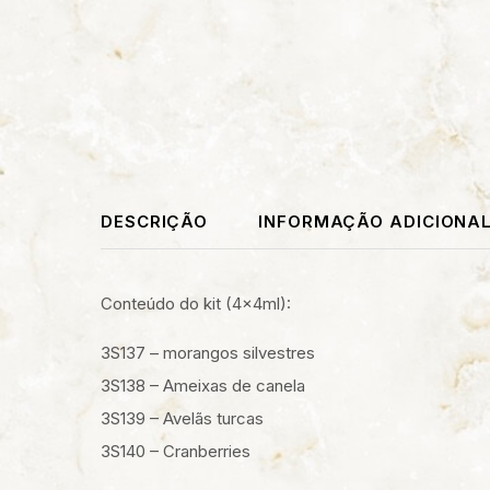
DESCRIÇÃO
INFORMAÇÃO ADICIONA
Conteúdo do kit (4x4ml):
3S137 – morangos silvestres
3S138 – Ameixas de canela
3S139 – Avelãs turcas
3S140 – Cranberries