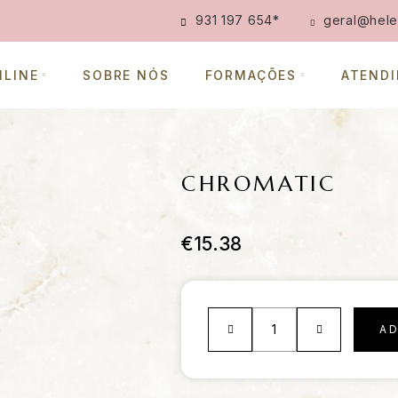
931 197 654
*
geral@hele
NLINE
SOBRE NÓS
FORMAÇÕES
ATEND
CHROMATIC
€
15.38
A