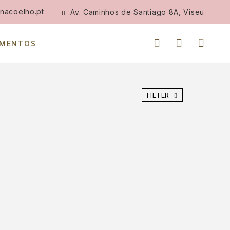
nacoelho.pt
Av. Caminhos de Santiago 8A, Viseu
IMENTOS
FILTER