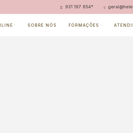
931 197 654
*
geral@hele
NLINE
SOBRE NÓS
FORMAÇÕES
ATEND