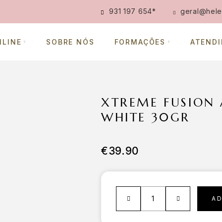
931 197 654
*
geral@hele
NLINE
SOBRE NÓS
FORMAÇÕES
ATEND
XTREME FUSION
WHITE 30GR
€
39.90
A