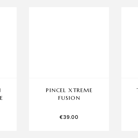
N
PINCEL XTREME
E
FUSION
€
39.00