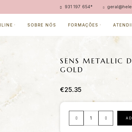
931 197 654
*
geral@hele
NLINE
SOBRE NÓS
FORMAÇÕES
ATEND
SENS METALLIC 
GOLD
€
25.35
A