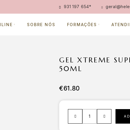
931 197 654
*
geral@hele
NLINE
SOBRE NÓS
FORMAÇÕES
ATEND
GEL XTREME SUP
50ML
€
61.80
A