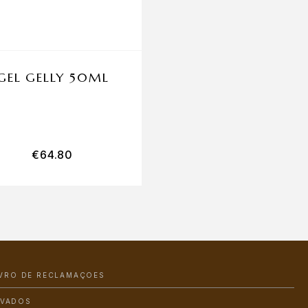
GEL GELLY 50ML
GEL COVER REFI
HARD 50ML
€
64.80
€
60.00
IVRO DE RECLAMAÇÕES
RVADOS