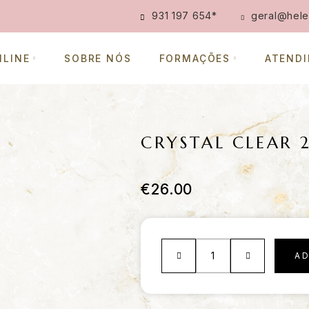
931 197 654
*
geral@hele
NLINE
SOBRE NÓS
FORMAÇÕES
ATEND
CRYSTAL CLEAR 
€
26.00
A