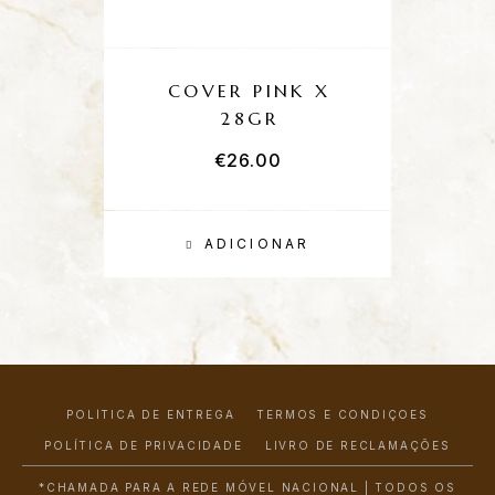
COVER PINK X
S
28GR
€
26.00
ADICIONAR
POLÍTICA DE ENTREGA
TERMOS E CONDIÇÕES
POLÍTICA DE PRIVACIDADE
LIVRO DE RECLAMAÇÕES
*CHAMADA PARA A REDE MÓVEL NACIONAL | TODOS OS