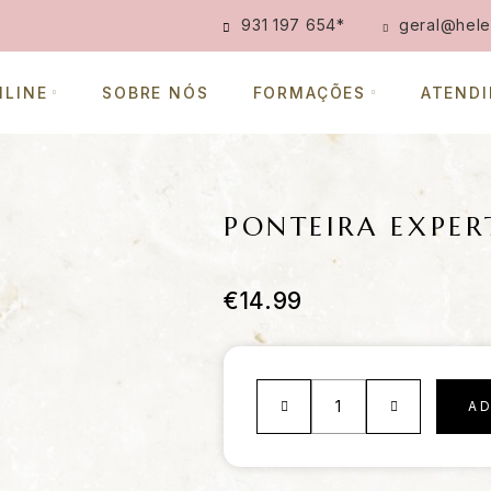
931 197 654
*
geral@hele
NLINE
SOBRE NÓS
FORMAÇÕES
ATEND
PONTEIRA EXPERT
€
14.99
A