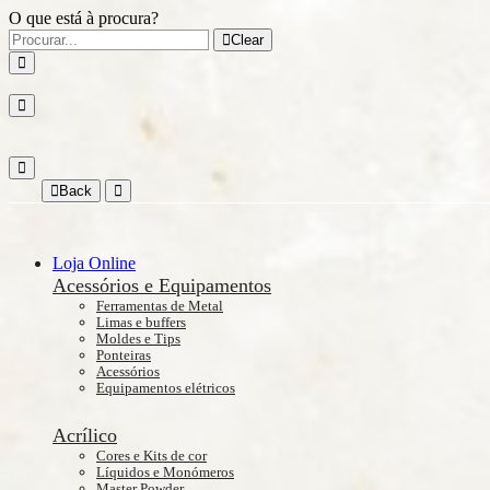
O que está à procura?
Clear
Back
Loja Online
Acessórios e Equipamentos
Ferramentas de Metal
Limas e buffers
Moldes e Tips
Ponteiras
Acessórios
Equipamentos elétricos
Acrílico
Cores e Kits de cor
Líquidos e Monómeros
Master Powder