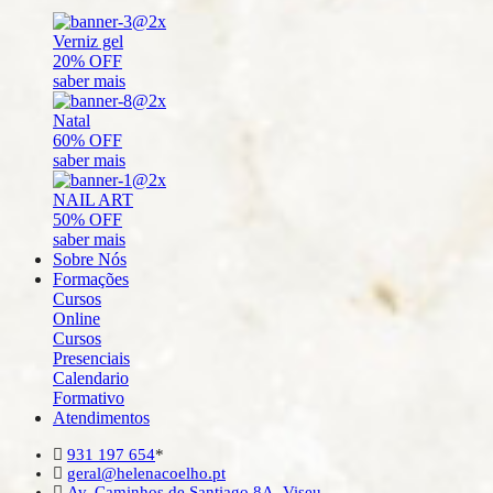
Verniz gel
20% OFF
saber mais
Natal
60% OFF
saber mais
NAIL ART
50% OFF
saber mais
Sobre Nós
Formações
Cursos
Online
Cursos
Presenciais
Calendario
Formativo
Atendimentos
931 197 654
*
geral@helenacoelho.pt
Av. Caminhos de Santiago 8A, Viseu