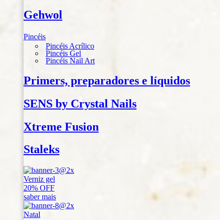
Gehwol
Pincéis
Pincéis Acrílico
Pincéis Gel
Pincéis Nail Art
Primers, preparadores e líquidos
SENS by Crystal Nails
Xtreme Fusion
Staleks
Verniz gel
20% OFF
saber mais
Natal