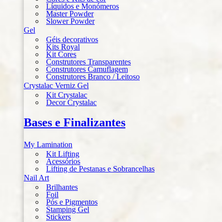
Líquidos e Monómeros
Master Powder
Slower Powder
Gel
Géis decorativos
Kits Royal
Kit Cores
Construtores Transparentes
Construtores Camuflagem
Construtores Branco / Leitoso
Crystalac Verniz Gel
Kit Crystalac
Decor Crystalac
Bases e Finalizantes
My Lamination
Kit Lifting
Acessórios
Lifting de Pestanas e Sobrancelhas
Nail Art
Brilhantes
Foil
Pós e Pigmentos
Stamping Gel
Stickers