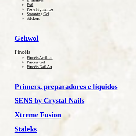
Brilhantes
Foil
Pós e Pigmentos
Stamping Gel
Stickers
Gehwol
Pincéis
Pincéis Acrílico
Pincéis Gel
Pincéis Nail Art
Primers, preparadores e líquidos
SENS by Crystal Nails
Xtreme Fusion
Staleks