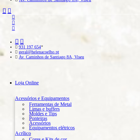
931 197 654
*
geral@helenacoelho.pt
Av. Caminhos de Santiago 8A, Viseu
Loja Online
Acessórios e Equipamentos
Ferramentas de Metal
Limas e buffers
Moldes e Tips
Ponteiras
Acessórios
Equipamentos elétricos
Acrílico
Cores e Kits de cor