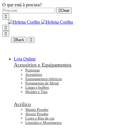
O que está à procura?
Clear
Back
Loja Online
Acessórios e Equipamentos
Ponteiras
Acessórios
Equipamentos elétricos
Ferramentas de Metal
Limas e buffers
Moldes e Tips
Acrílico
Master Powder
Slower Powder
Cores e Kits de cor
Líquidos e Monómeros