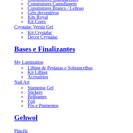
Construtores Camuflagem
Construtores Branco / Leitoso
Géis decorativos
Kits Royal
Kit Cores
Crystalac Verniz Gel
Kit Crystalac
Decor Crystalac
Bases e Finalizantes
My Lamination
Lifting de Pestanas e Sobrancelhas
Kit Lifting
Acessórios
Nail Art
Stamping Gel
Stickers
Brilhantes
Foil
Pós e Pigmentos
Gehwol
Pincéis