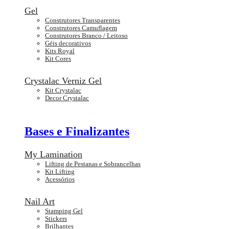
Gel
Construtores Transparentes
Construtores Camuflagem
Construtores Branco / Leitoso
Géis decorativos
Kits Royal
Kit Cores
Crystalac Verniz Gel
Kit Crystalac
Decor Crystalac
Bases e Finalizantes
My Lamination
Lifting de Pestanas e Sobrancelhas
Kit Lifting
Acessórios
Nail Art
Stamping Gel
Stickers
Brilhantes