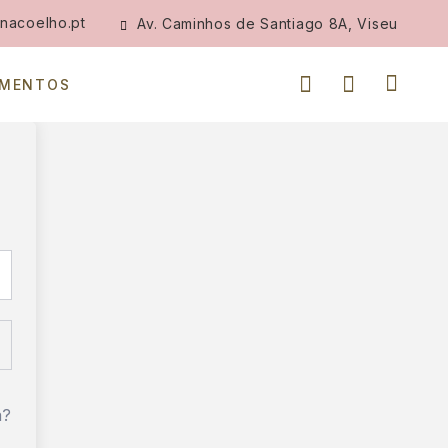
nacoelho.pt
Av. Caminhos de Santiago 8A, Viseu
IMENTOS
a?