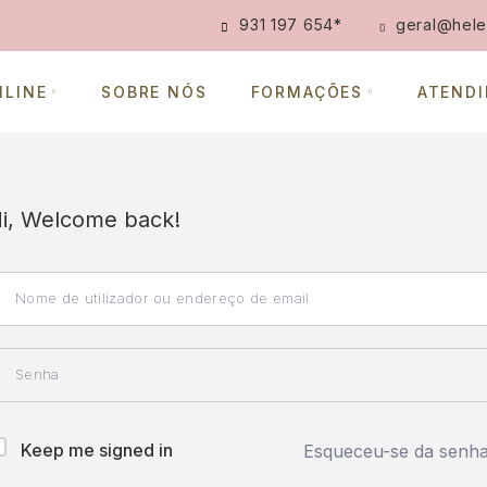
931 197 654
*
geral@hele
NLINE
SOBRE NÓS
FORMAÇÕES
ATEND
i, Welcome back!
Keep me signed in
Esqueceu-se da senh