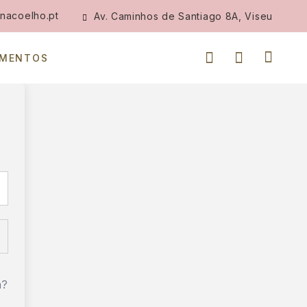
nacoelho.pt
Av. Caminhos de Santiago 8A, Viseu
IMENTOS
a?