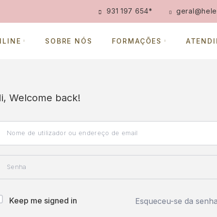
931 197 654
*
geral@hele
NLINE
SOBRE NÓS
FORMAÇÕES
ATEND
i, Welcome back!
Keep me signed in
Esqueceu-se da senh