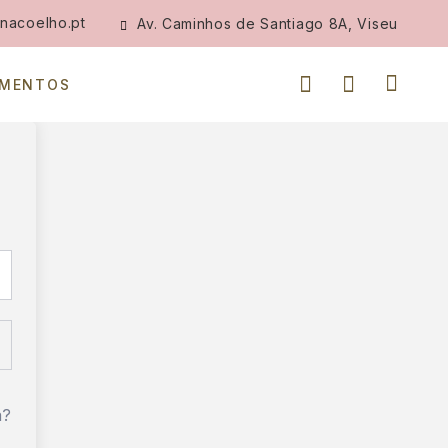
nacoelho.pt
Av. Caminhos de Santiago 8A, Viseu
IMENTOS
a?