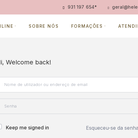
931 197 654
*
geral@hele
NLINE
SOBRE NÓS
FORMAÇÕES
ATEND
i, Welcome back!
Keep me signed in
Esqueceu-se da senh