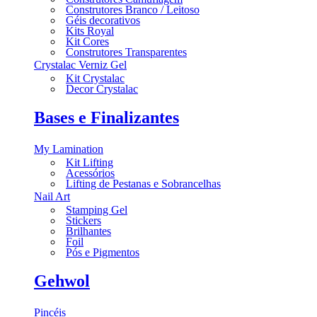
Construtores Branco / Leitoso
Géis decorativos
Kits Royal
Kit Cores
Construtores Transparentes
Crystalac Verniz Gel
Kit Crystalac
Decor Crystalac
Bases e Finalizantes
My Lamination
Kit Lifting
Acessórios
Lifting de Pestanas e Sobrancelhas
Nail Art
Stamping Gel
Stickers
Brilhantes
Foil
Pós e Pigmentos
Gehwol
Pincéis