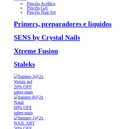
Pincéis Acrílico
Pincéis Gel
Pincéis Nail Art
Primers, preparadores e líquidos
SENS by Crystal Nails
Xtreme Fusion
Staleks
Verniz gel
20% OFF
saber mais
Natal
60% OFF
saber mais
NAIL ART
50% OFF