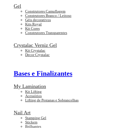
Gel
Construtores Camuflagem
Construtores Branco / Leitoso
Géis decorativos
Kits Royal
Kit Cores
Construtores Transparentes
Crystalac Verniz Gel
Kit Crystalac
Decor Crystalac
Bases e Finalizantes
My Lamination
Kit Lifting
Acessórios
Lifting de Pestanas e Sobrancelhas
Nail Art
Stamping Gel
Stickers
Brilhantes