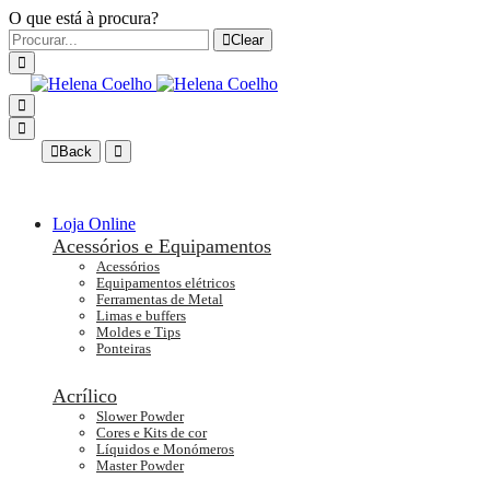
O que está à procura?
Clear
Back
Loja Online
Acessórios e Equipamentos
Acessórios
Equipamentos elétricos
Ferramentas de Metal
Limas e buffers
Moldes e Tips
Ponteiras
Acrílico
Slower Powder
Cores e Kits de cor
Líquidos e Monómeros
Master Powder