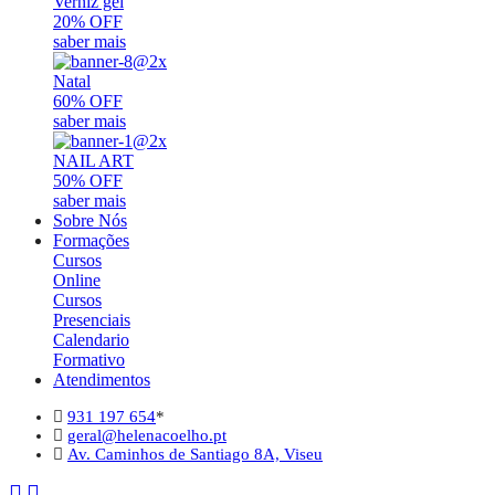
Verniz gel
20% OFF
saber mais
Natal
60% OFF
saber mais
NAIL ART
50% OFF
saber mais
Sobre Nós
Formações
Cursos
Online
Cursos
Presenciais
Calendario
Formativo
Atendimentos
931 197 654
*
geral@helenacoelho.pt
Av. Caminhos de Santiago 8A, Viseu